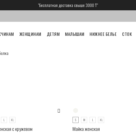
"Бесплатная доставка свыше 3000 ₸"
ЖЧИНАМ
ЖЕНЩИНАМ
ДЕТЯМ
МАЛЫШАМ
НИЖНЕЕ БЕЛЬЕ
СТОК
болка
L
XL
S
M
L
XL
нская с кружевом
Майка женская