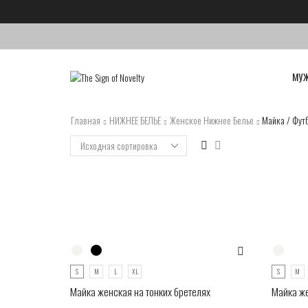
МУ
Главная
НИЖНЕЕ БЕЛЬЕ
Женское Нижнее Белье
Майка / Фут
S
M
L
XL
S
M
Майка женская на тонких бретелях
Майка же