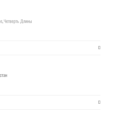
ые
,
Четверть Длины
стан