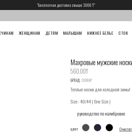
"Бесплатная доставка свыше 3000 ₸"
ЖЧИНАМ
ЖЕНЩИНАМ
ДЕТЯМ
МАЛЫШАМ
НИЖНЕЕ БЕЛЬЕ
СТОК
Махровые мужские носк
560.00
‎₸
БРЕНД:
CIORAP
Теплые носки для холодной зимы!
Size : 40/44 ( One Size )
руководство по калибровке
цвет
Очистит